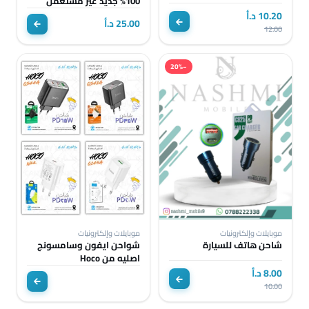
100% جديد غير مستعمل
10.20 د.أ
25.00 د.أ
12.00
−20%
موبايلات وإلكترونيات
موبايلات وإلكترونيات
شاحن هاتف للسيارة
شواحن ايفون وسامسونج
اصليه من Hoco
8.00 د.أ
10.00