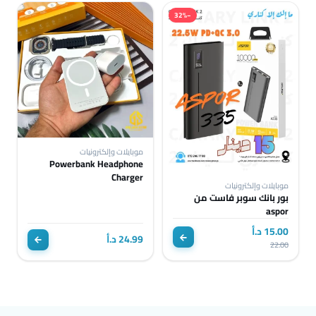
−32%
موبايلات وإلكترونيات
Powerbank Headphone
Charger
موبايلات وإلكترونيات
بور بانك سوبر فاست من
aspor
15.00 د.أ
24.99 د.أ
22.00