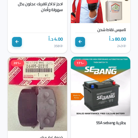
احجز تذاكر تلفريك عجلون بكل
سهولة وأمان
تاسيس نقاط شحن
80.00 د.أ
4.00 د.أ
358
243
−20%
−17%
بطارية 55A sebang
خدمة غيار بريك