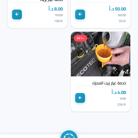
50.00 د.أ
8.00 د.أ
10.00
60.00
198
95
−20%
خدمة غيار زيت المحرك
4.00 د.أ
5.00
206