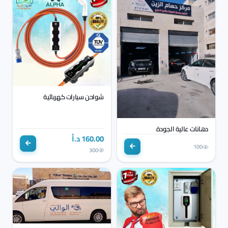
شواحن سيارات كهربائية
دهانات عالية الجودة
160.00 د.أ
100
300