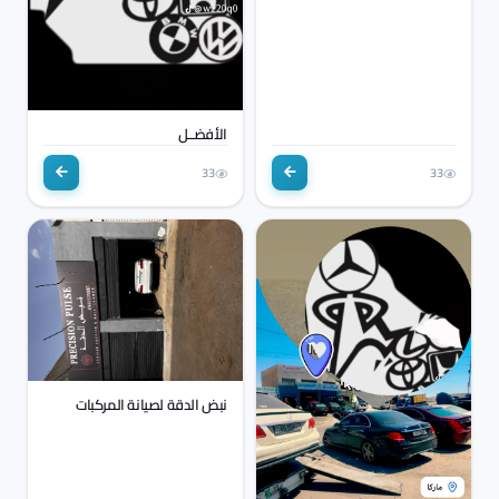
الأفضــل
33
33
نبض الدقة لصيانة المركبات