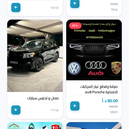
20.00
101
95
−20%
صيانة وقطع غيار المركبات
الالمانية audi Porsche
Volkswagen
دهان و تجليس سيارات
80.00 د.أ
100.00
111
108