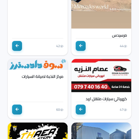
مرسيدس
42
44
مركز النخبة لصيانة السيارات
كهربائيّ سيارات متنقل اربد
60
47