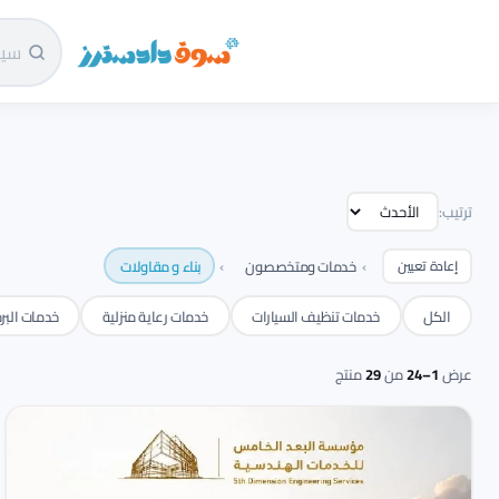
سوق دادسترز الرئيسية
ترتيب:
›
›
خدمات ومتخصصون
بناء و مقاولات
إعادة تعيين
الكل
خدمات تنظيف السيارات
خدمات رعاية منزلية
خدمات البر
عرض
1–24
من
29
منتج