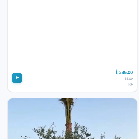
35.00 د.أ
39.00
4