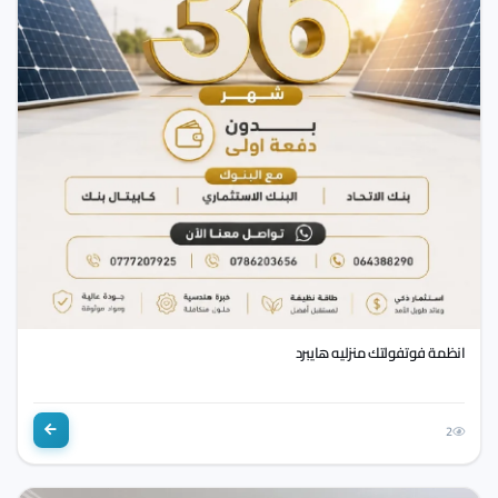
انظمة فوتفولتك منزليه هايبرد
2