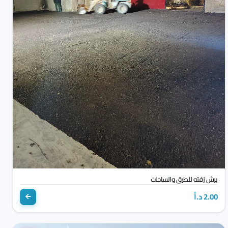
برش زفته للطرق والساحات
2.00 د.أ