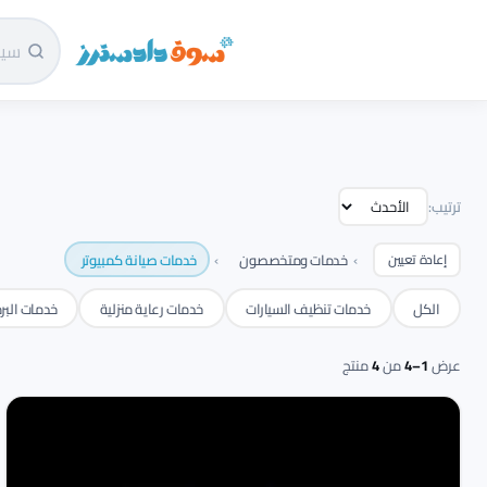
سوق دادسترز الرئيسية
ترتيب:
›
›
خدمات ومتخصصون
خدمات صيانة كمبيوتر
إعادة تعيين
الكل
خدمات تنظيف السيارات
خدمات رعاية منزلية
خدمات البر
عرض
1–4
من
4
منتج