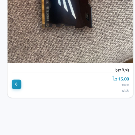
رام 8 جيجا
15.00 د.أ
30.00
43