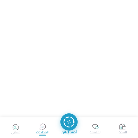
السوق
المفضلة
أضف إعلان
المحادثات
حسابي