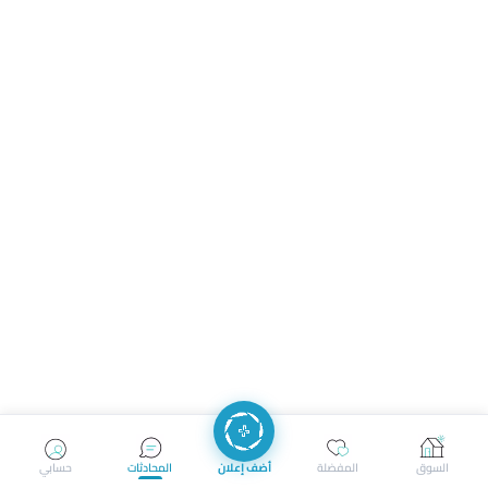
السوق
المفضلة
أضف إعلان
المحادثات
حسابي