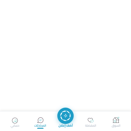
السوق
المفضلة
أضف إعلان
المحادثات
حسابي