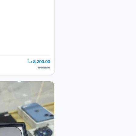
8,200.00 د.أ
8,300.00