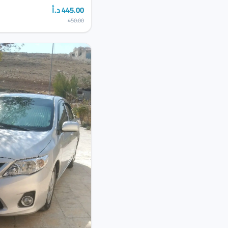
445.00 د.أ
450.00