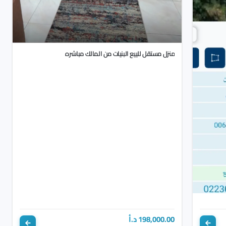
منزل مستقل للييع البنيات من المالك مباشره
198,000.00 د.أ