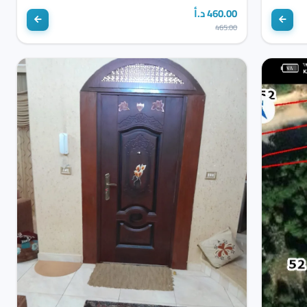
460.00 د.أ
465.00