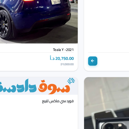
Teala Y -2021
20,750.00 د.أ
21,000.00
فورد سي ماكس للبيع