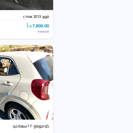
فورد c max 2013
7,800.00 د.أ
7,900.00
كيا مورننغ ٢٠٢٠ سبعة جيد