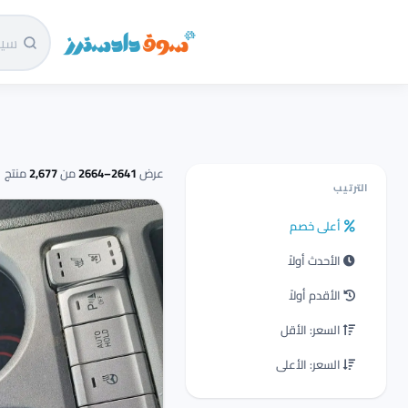
سوق دادسترز الرئيسية
عرض
2641–2664
من
2,677
منتج
الترتيب
أعلى خصم
الأحدث أولاً
الأقدم أولاً
السعر: الأقل
السعر: الأعلى