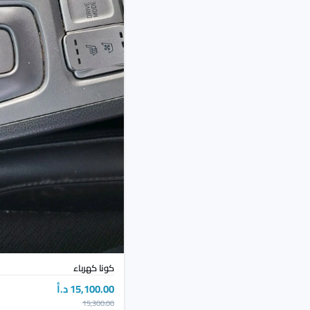
كونا كهرباء
15,100.00 د.أ
15,300.00