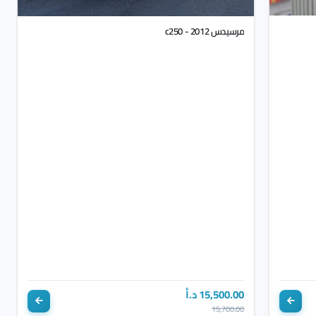
مرسيدس c250 - 2012
15,500.00 د.أ
15,700.00