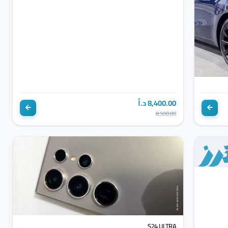
8,400.00 د.أ
8,500.00
S24 ULTRA