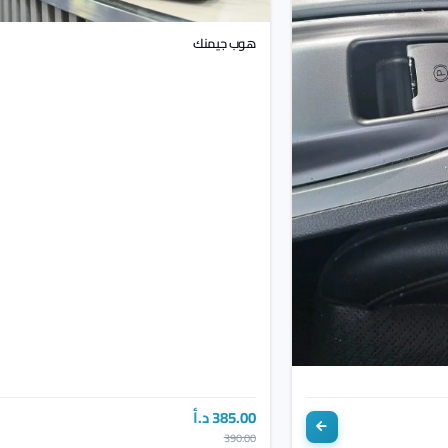
هوب جيمنك
385.00 د.أ
390.00