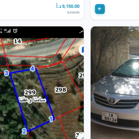
9,150.00 د.أ
9,250.00