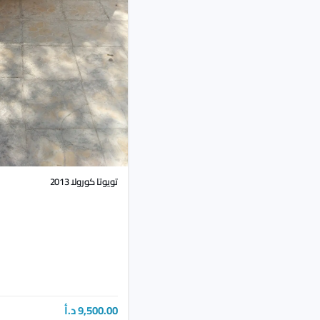
تويوتا كورولا 2013
9,500.00 د.أ