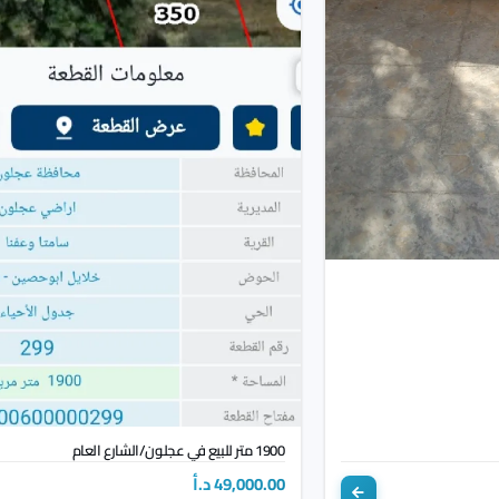
1900 متر للبيع في عجلون/الشارع العام
49,000.00 د.أ