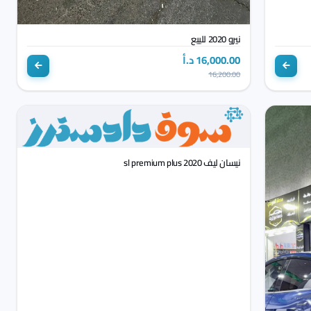
نيرو 2020 للييع
16,000.00 د.أ
16,200.00
نيسان ليف 2020 sl premium plus