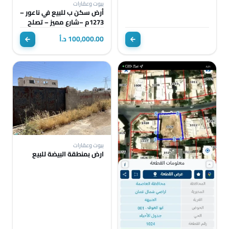
بيوت وعقارات
أرض سكن ب للبيع في ناعور –
1273م –شارع مميز – تصلح
سكن أو استثمار
100,000.00 د.أ
بيوت وعقارات
ارض بمنطقة البيضة للبيع