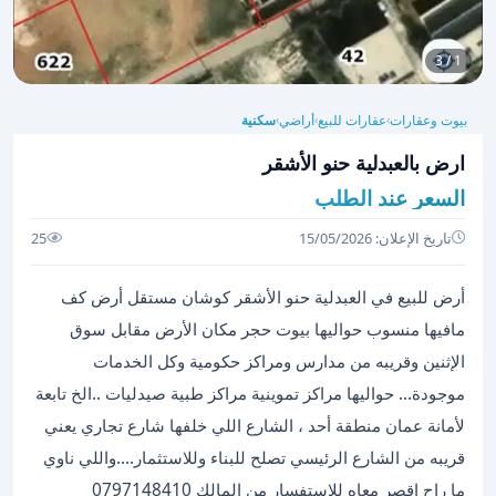
1 / 3
بيوت وعقارات
عقارات للبيع
أراضي
سكنية
›
›
›
ارض بالعبدلية حنو الأشقر
السعر عند الطلب
تاريخ الإعلان: 15/05/2026
25
أرض للبيع في العبدلية حنو الأشقر كوشان مستقل أرض كف
مافيها منسوب حواليها بيوت حجر مكان الأرض مقابل سوق
الإثنين وقريبه من مدارس ومراكز حكومية وكل الخدمات
موجودة… حواليها مراكز تموينية مراكز طبية صيدليات ..الخ تابعة
لأمانة عمان منطقة أحد ، الشارع اللي خلفها شارع تجاري يعني
قريبه من الشارع الرئيسي تصلح للبناء وللاستثمار….واللي ناوي
ما راح اقصر معاه للإستفسار من المالك 0797148410