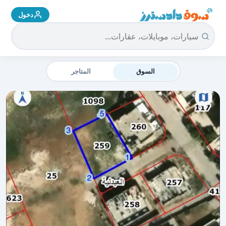
دخول
سوق دادسترز الرئيسية
السوق
المتاجر