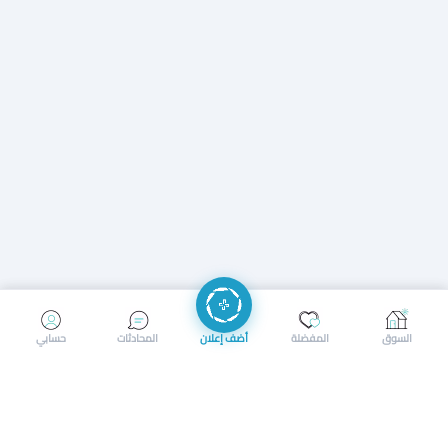
إرسال رسالة
إجراء مكالمة
السوق
المفضلة
أضف إعلان
المحادثات
حسابي