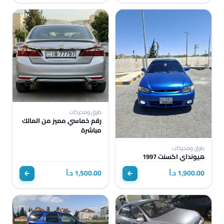
طرق ومحركات
رقم خماسي مميز من المالك
مباشرة
طرق ومحركات
هيونداي اكسنت 1997
1,900.00 د.أ
1,500.00 د.أ