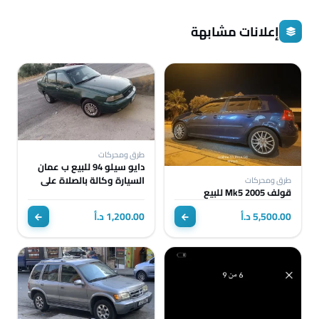
إعلانات مشابهة
طرق ومحركات
دايو سيلو 94 للبيع ب عمان
السيارة وكالة بالصلاة على
طرق ومحركات
قولف Mk5 2005 للبيع
النبي كاوشوك جديد فرش
نضيف
5,500.00 د.أ
1,200.00 د.أ