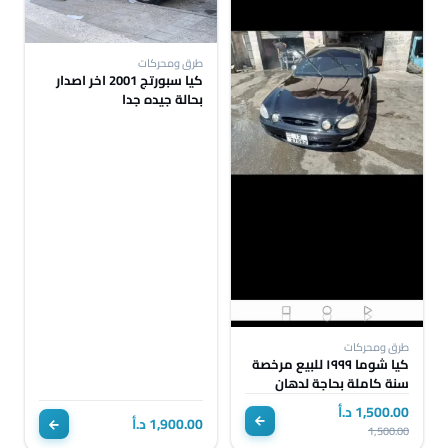
طرق ومحركات
كيا سبورتج 2001 اخر اصدار
بحالة جيده جدا
طرق ومحركات
كيا شوما ١٩٩٩ للبيع مرخصة
سنة كاملة بحاجة لدهان
1,500.00 د.أ
1,900.00 د.أ
1,500.00