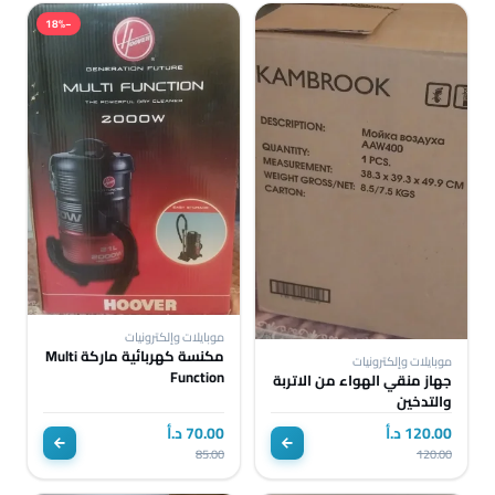
−18%
موبايلات وإلكترونيات
مكنسة كهربائية ماركة Multi
موبايلات وإلكترونيات
Function
جهاز منقي الهواء من الاتربة
والتدخين
120.00 د.أ
70.00 د.أ
85.00
120.00