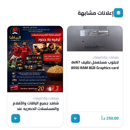
إعلانات مشابهة
موبايلات وإلكترونيات
لابتوب مستعمل نظيف delli7
8550 RAM 8GB Graphics card
AMD R7 M460 4GB UHD
GRAPHIC
موبايلات وإلكترونيات
شاهد جميع الباقات والأفلام
والمسلسلات الحصريه عند
الباشا للالكترونيات
250.00 د.أ