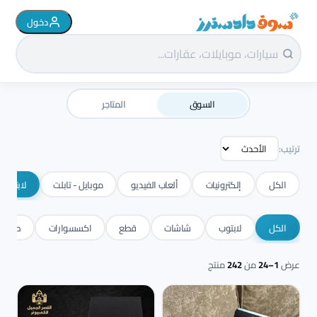
دخول
سوق دادسترز الرئيسية
السوق
المتاجر
ترتيب:
الكل
إلكترونيات
ألعاب الفيديو
موبايل - تابلت
لابتوب 
الكل
لابتوب
شاشات
قطع
اكسسوارات
طابعا
عرض
1–24
من
242
منتج