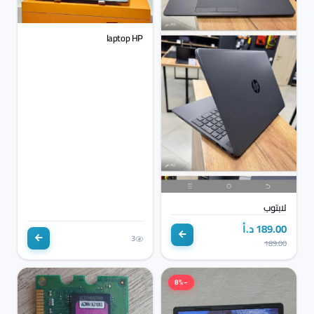
laptop HP
لابتوب
189.00 د.أ
3
189.00
−8%