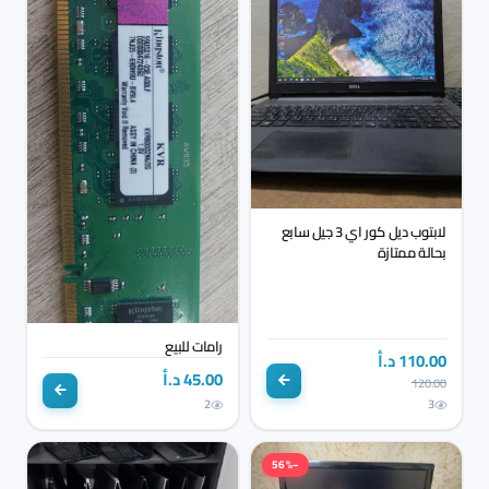
لابتوب ديل كور اي 3 جيل سابع
بحالة ممتازة
رامات للبيع
110.00 د.أ
45.00 د.أ
120.00
2
3
−56%