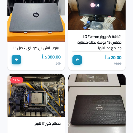
شاشة كمبيوتر LG Flatron
مقاس 19 بوصة بحالة ممتازة
لابتوب اتش بي كور اي 7 جيل 11
جداً مع وصلاتها
380.00 د.أ
20.00 د.أ
2
45.00
−17%
معالج كور I7 للبيع