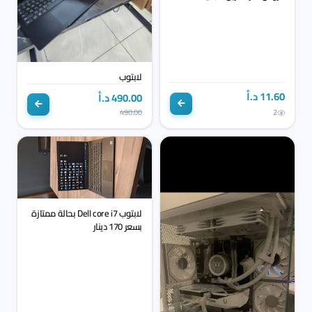
لابتوب
11.60 د.أ
490.00 د.أ
490.00
2
لابتوب Dell core i7 بحالة ممتازة
بسعر 170 دينار