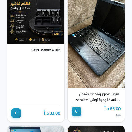
Cash Drawer 410B
لابتوب مطور ومحدث بشتغل
بسلاسة نوعية توشيبا satalite
c660
65.00 د.أ
33.00 د.أ
1