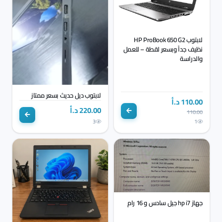
لابتوب HP ProBook 650 G2
نظيف جداً وبسعر لقطة – للعمل
والدراسة
لابتوب ديل حديث بسعر ممتاز
110.00 د.أ
220.00 د.أ
110.00
3
1
جهاز hp i7 جيل سادس و 16 رام