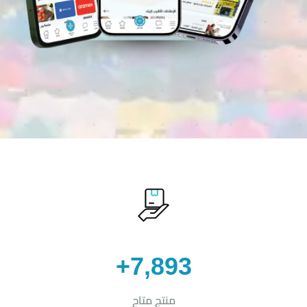
7,893+
منتج متاح