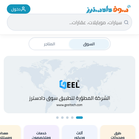
دخول
سوق دادسترز الرئيسية
السوق
المتاجر
طرق
أثاث
خدمات
معدات
ومحركات
وديكور
ومتخصصون
ومستلزم