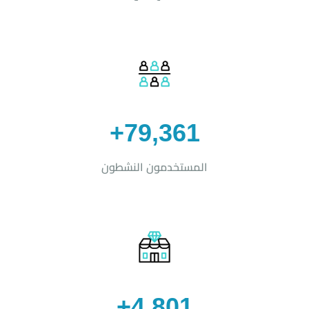
79,361+
المستخدمون النشطون
4,801+