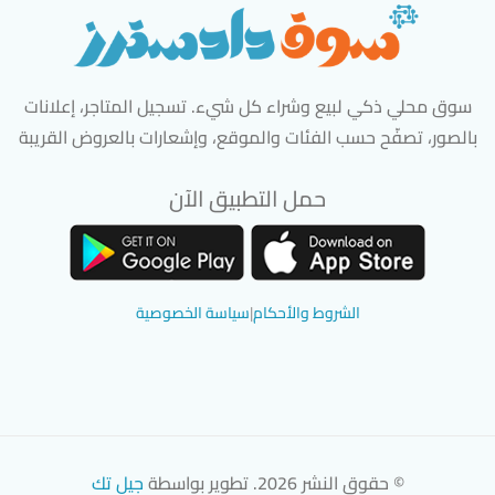
سوق محلي ذكي لبيع وشراء كل شيء. تسجيل المتاجر، إعلانات
بالصور، تصفّح حسب الفئات والموقع، وإشعارات بالعروض القريبة
حمل التطبيق الآن
تحميل تطبيق سوق دادسترز من App Store
تحميل تطبيق سوق دادسترز من 
الشروط والأحكام
|
سياسة الخصوصية
© حقوق النشر 2026. تطوير بواسطة
جيل تك