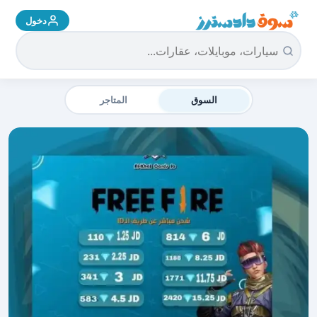
دخول
سوق دادسترز الرئيسية
السوق
المتاجر