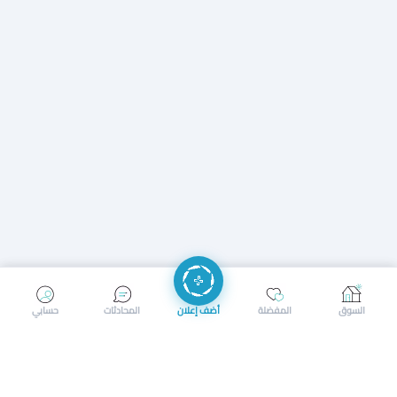
إرسال رسالة
إجراء مكالمة
السوق
المفضلة
أضف إعلان
المحادثات
حسابي