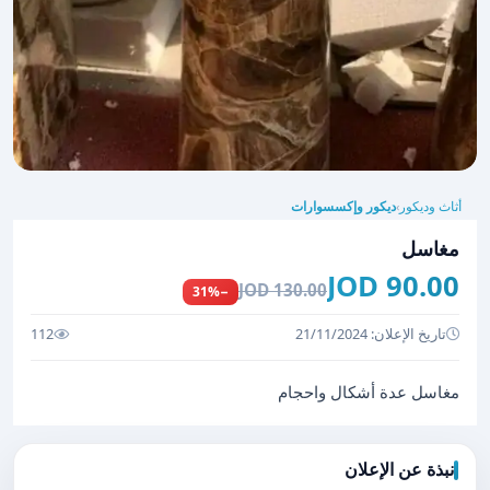
أثاث وديكور
ديكور وإكسسوارات
›
مغاسل
90.00 JOD
130.00 JOD
−31%
تاريخ الإعلان: 21/11/2024
112
مغاسل عدة أشكال واحجام
نبذة عن الإعلان