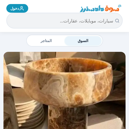
دخول
سوق دادسترز الرئيسية
السوق
المتاجر