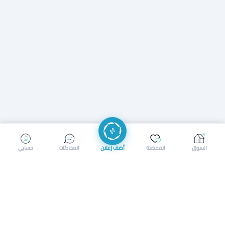
إرسال رسالة
إجراء مكالمة
السوق
المفضلة
أضف إعلان
المحادثات
حسابي