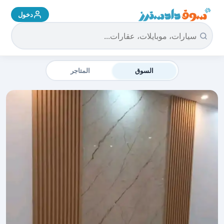
دخول
سوق دادسترز الرئيسية
السوق
المتاجر