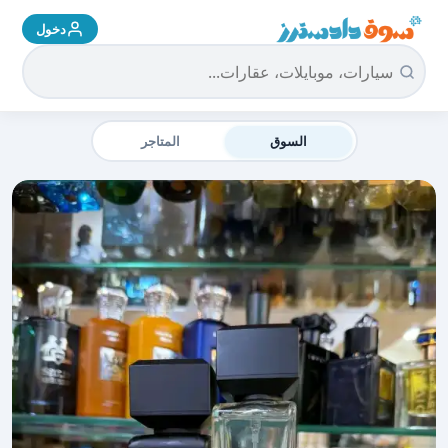
دخول
سوق دادسترز الرئيسية
السوق
المتاجر