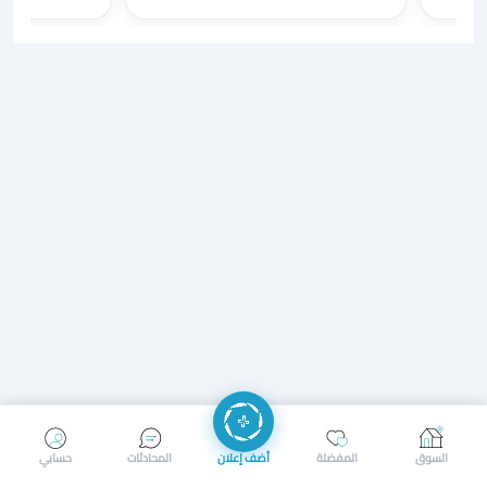
إرسال رسالة
إجراء مكالمة
السوق
المفضلة
أضف إعلان
المحادثات
حسابي