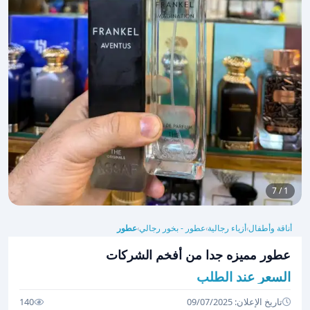
1 / 7
أناقة وأطفال
أزياء رجالية
عطور - بخور رجالي
عطور
›
›
›
عطور مميزه جدا من أفخم الشركات
السعر عند الطلب
تاريخ الإعلان: 09/07/2025
140