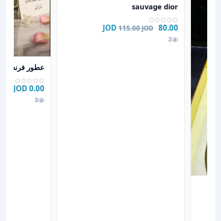
عرض تفاصيل sauvage dior
sauvage dior
80.00 JOD
115.00 JOD
2
عرض تفاصيل عطور
عطور فرنسيه حجم 
0.00 JOD
3
ملة للبيع