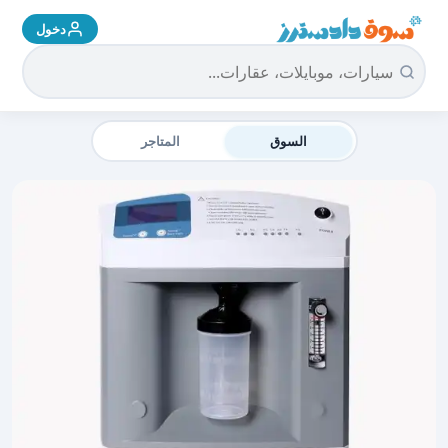
دخول
سوق دادسترز الرئيسية
السوق
المتاجر