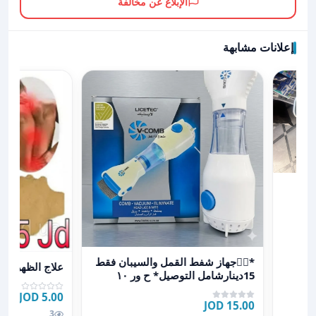
الإبلاغ عن مخالفة
إعلانات مشابهة
يض من مستلزمات طبيه
مات
عرض تفاصيل *🧚‍♂️جهاز شفط القمل والسيبان فقط 15دينارشامل التوصيل* ح ور ١٠
عرض تفاصيل علا
*🧚‍♂️جهاز شفط القمل والسيبان فقط
علاج الظهر وال
15دينارشامل التوصيل* ح ور ١٠
5.00 JOD
15.00 JOD
3