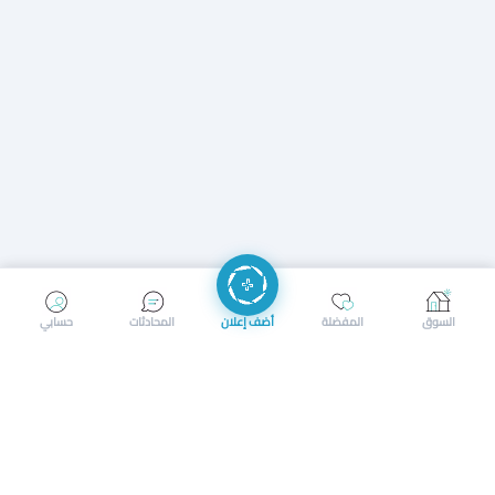
إرسال رسالة
إجراء مكالمة
السوق
المفضلة
أضف إعلان
المحادثات
حسابي