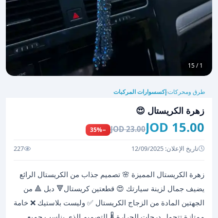
1 / 15
طرق ومحركات
إكسسوارات المركبات
›
زهرة الكريستال 😍
15.00 JOD
23.00 JOD
−35%
تاريخ الإعلان: 12/09/2025
227
زهرة الكريستال المميزة 🌸 تصميم جذاب من الكريستال الرائع
يضيف جمال لزينة سيارتك 😍 قطعتين كريستال🔻 دبل 🔺 من
الجهتين المادة من الزجاج الكريستال ✅ وليست بلاستيك ❌ خامة
ممتازة تتحمل درجات الحرارة 🌡️ التصميم الذي يناسب جميع