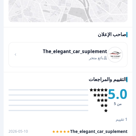
صاحب الإعلان
اضغط لتحميل الموقع
The_elegant_car_suplement
بائع متجر
التقييم والمراجعات
5.0
من 5
1 تقييم
The_elegant_car_suplement
2026-05-10
★★★★★