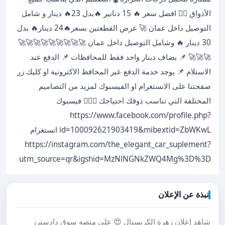
الأذواق 👌🏻 افضل سعر 🔥 15 دنانير 🔥بدل 23🔥 دينار و شامل
التوصيل داخل عمان 🚀 عرض القطعتين بسعر🔥24 دينار🔥 بدل
30 دينار 🔥 وشامل التوصيل داخل عمان 🚀🚀🚀🚀🚀🚀🚀🚀🚀
🚀🚀🚀 📌 يضاف دينار واحد فقط للمحافظات 📌 الدفع عند
الاستلام 📌 يوجد خدمة الدفع عبر المحافظ الاكترونية او كليك زر
صفحتنا على الانستغرام او الفيسبوك لمزيد من التصاميم
المختلفة التي تناسب ذوقك احتياجك 👌🏻😍 فيسبوك
https://www.facebook.com/profile.php?
id=100092621903419&mibextid=ZbWKwL انستغرام
https://instagram.com/the_elegant_car_suplement?
utm_source=qr&igshid=MzNlNGNkZWQ4Mg%3D%3D
نبذة عن الإعلان
شاهد إعلان زهرة الكريستال 😍 على منصة سوق دادسترز