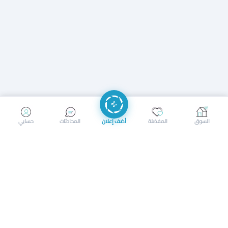
إرسال رسالة
إجراء مكالمة
السوق
المفضلة
أضف إعلان
المحادثات
حسابي