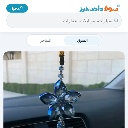
دخول
سوق دادسترز الرئيسية
السوق
المتاجر