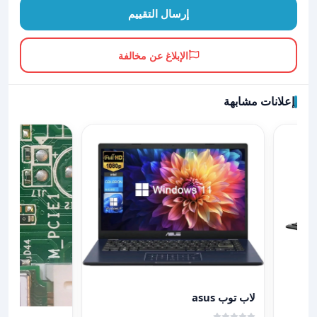
إرسال التقييم
الإبلاغ عن مخالفة
إعلانات مشابهة
عرض تفاصيل لاب توب asus
لاب توب asus
عرض تفاصيل laptop Repair