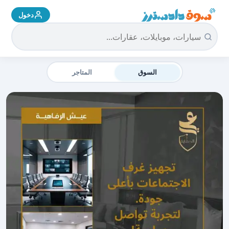
دخول
سوق دادسترز الرئيسية
السوق
المتاجر