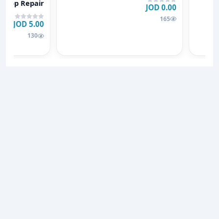
aptop Repair
0.00 JOD
165
5.00 JOD
130