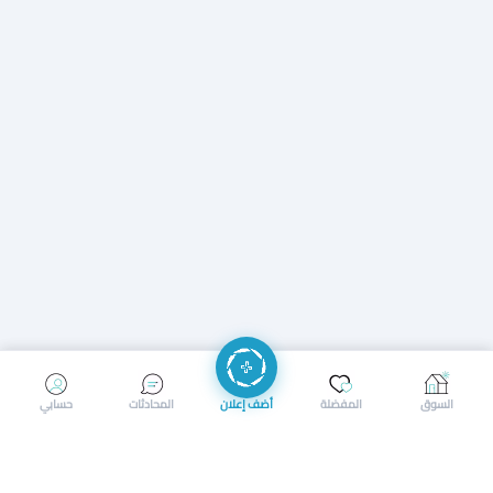
إرسال رسالة
إجراء مكالمة
السوق
المفضلة
أضف إعلان
المحادثات
حسابي