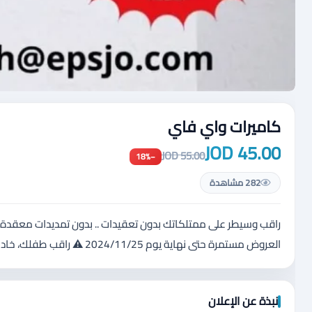
كاميرات واي فاي
45.00 JOD
55.00 JOD
−18%
282 مشاهدة
العروض مستمرة حتى نهاية يوم 2024/11/25 ⚠ راقب طفلك، خادمتك، ممتلكاتك، منزلك، محلك، شركتك، مزرعتك .. وإبقى آمنا من أي مكان
نبذة عن الإعلان