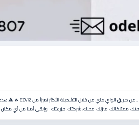
راقب وسيطر على ممتلكاتك بدون تعقيدات .. بدون تمديدات معقدة .. عن طريق الواي فاي من خلال التشكيلة الأكثر تميزاً من EZVIZ