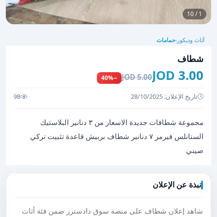
1 / 10
أثاث وديكور
حمامات
›
شطاف
3.00 JOD
5.00 JOD
−40%
تاريخ الإعلان: 28/10/2025
98
مجموعة شطافات جديدة الاسعار من ٣ دنانير البلاستيك
الستانلس فيرمر ٧ دنانير شطاف بربيش قاعدة تثبيت تركي
صيني
نبذة عن الإعلان
شاهد إعلان شطاف على منصة سوق دادسترز ضمن فئة أثاث