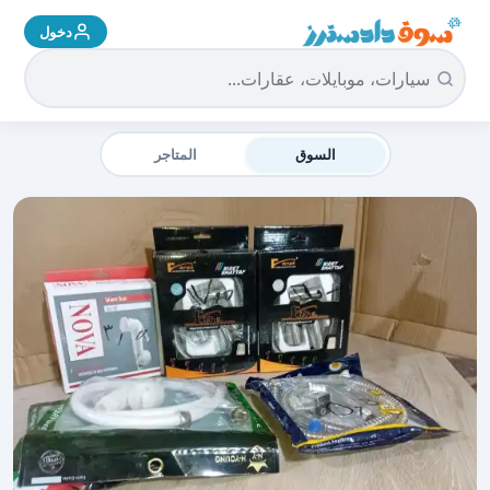
دخول
سوق دادسترز الرئيسية
السوق
المتاجر