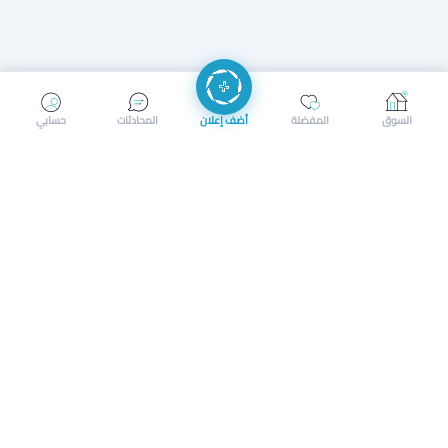
إرسال رسالة
إجراء مكالمة
السوق
المفضلة
أضف إعلان
المحادثات
حسابي
سوق محلي ذكي لبيع وشراء كل شيء. تسجيل المتاجر، إعلانات
بالصور، تصفّح حسب الفئات والموقع، وإشعارات بالعروض القريبة
حمل التطبيق الآن