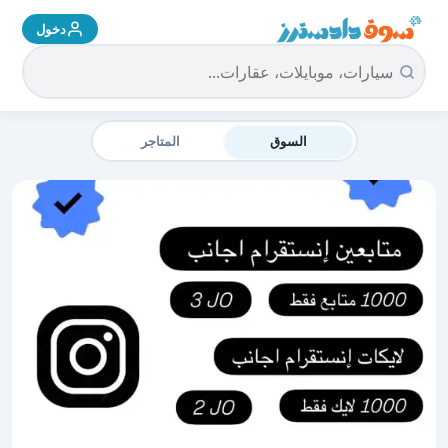
دخول
سوق دادسترز الرئيسية
السوق
المتاجر