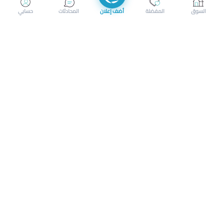
إرسال رسالة
إجراء مكالمة
السوق
المفضلة
أضف إعلان
المحادثات
حسابي
سوق محلي ذكي لبيع وشراء كل شيء. تسجيل المتاجر، إعلانات
بالصور، تصفّح حسب الفئات والموقع، وإشعارات بالعروض القريبة
حمل التطبيق الآن
تحميل تطبيق سوق دادسترز من App Store
تحميل تطبيق سوق دادسترز من 
الشروط والأحكام
|
سياسة الخصوصية