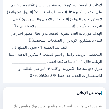
لايكات ع البوستات، كومنتات، مشاهدات ريلز 💯✅ يوجد خصم
على الاعداد الكبيرة ♥️ ◀ حسابات آمنة ١٠٠% ◀ دول عشوائية (
لا يمكن تحديد الدولة ) ◀ لا نحتاج الايميل والباسورد 💰أفضل
العروض والأسعار 💰 ____________________ ملاحظة مهمة💥
الهدف هو زيادة العدد لتقوية الصفحات واعطاء مظهر احترافي
للبدء بالمشاريع الاونلاين او الصفحات الشخصية💥
____________________ كيف تتم العملية ❓ - تحويل المبلغ الى
المحفظة - تزويدنا برابط او اسم الصفحة + سكرين الدفعة - تبدأ
الزيادة خلال 1 - 24 ساعة كحد اقصى ____________________
طرق دفع محافظ الكترونيه او كليك💰 التواصل للطلب او
للاستفسارات الجدية جدا فقط 💚 0780650830
نبذة عن الإعلان
شاهد إعلان متابعين انستقرام متابعين فيس بوك متابعين تيك