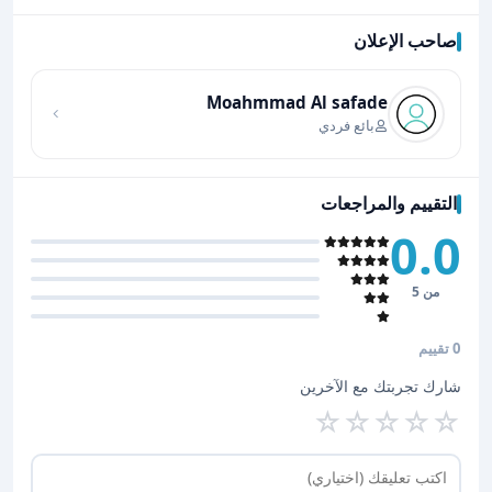
صاحب الإعلان
اضغط لتحميل الموقع
Moahmmad Al safade
بائع فردي
التقييم والمراجعات
0.0
من 5
0 تقييم
شارك تجربتك مع الآخرين
☆
☆
☆
☆
☆