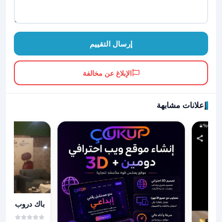
إرسال التقييم
الإبلاغ عن مخالفة
إعلانات مشابهة
عرض تفاصيل با
باك دروب