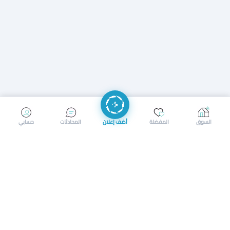
إرسال رسالة
إجراء مكالمة
السوق
المفضلة
أضف إعلان
المحادثات
حسابي