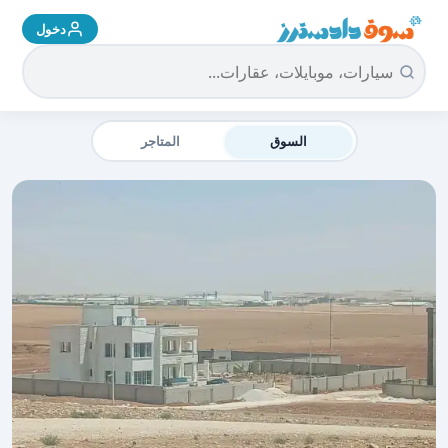
دخول
سوق دادسترز الرئيسية
السوق
المتاجر