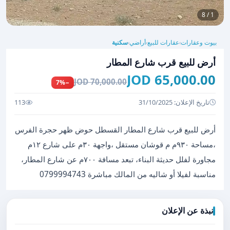
1 / 8
بيوت وعقارات
عقارات للبيع
أراضي
سكنية
›
›
›
أرض للبيع قرب شارع المطار
65,000.00 JOD
70,000.00 JOD
−7%
تاريخ الإعلان: 31/10/2025
113
أرض للبيع قرب شارع المطار القسطل حوض ظهر حجرة الفرس
،مساحة ٩٣٠م م قوشان مستقل ،واجهة ٣٠م على شارع ١٢م
مجاورة لفلل حديثة البناء، تبعد مسافة ٧٠٠م عن شارع المطار،
مناسبة لفيلا أو شاليه من المالك مباشرة 0799994743
نبذة عن الإعلان