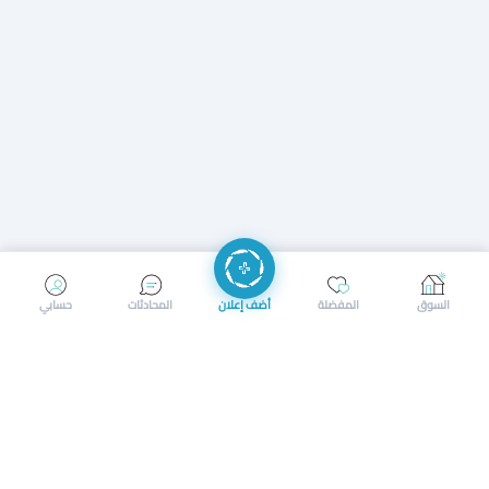
إرسال رسالة
إجراء مكالمة
السوق
المفضلة
أضف إعلان
المحادثات
حسابي