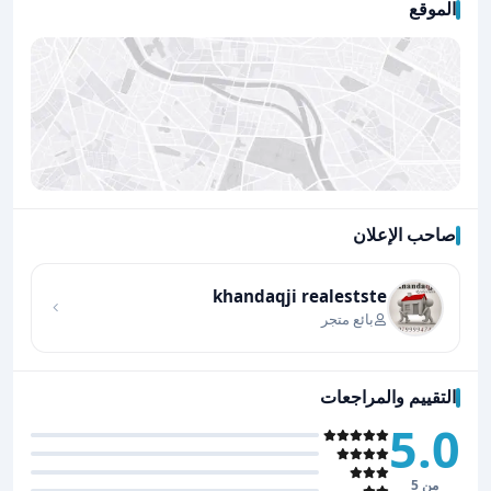
الموقع
صاحب الإعلان
اضغط لتحميل الموقع
khandaqji realestste
بائع متجر
التقييم والمراجعات
5.0
من 5