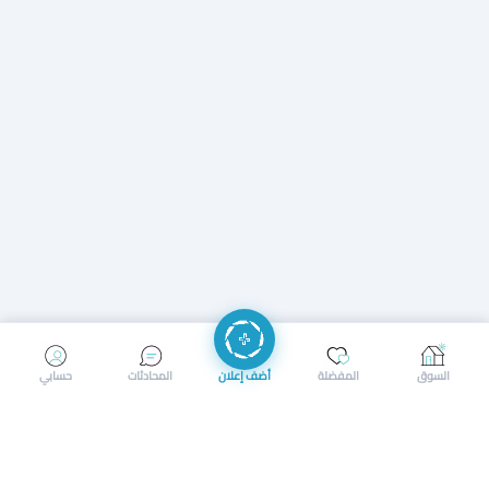
إرسال رسالة
إجراء مكالمة
السوق
المفضلة
أضف إعلان
المحادثات
حسابي