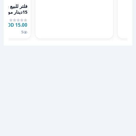
عرض تفاصيل فلتر للبيع بسع
فلتر للبيع بس
15دينار موجو
ا١٠
15.00 JOD
5