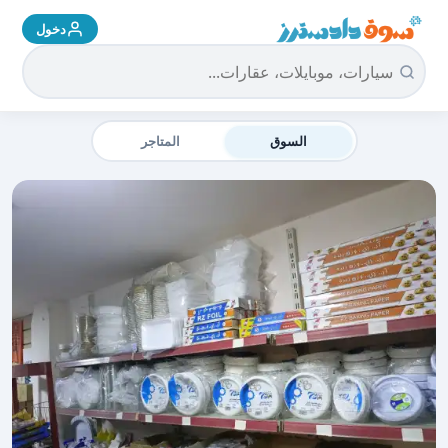
دخول
سوق دادسترز الرئيسية
السوق
المتاجر