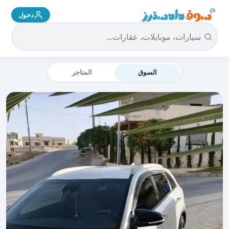
دخول
سوق دادسترز الرئيسية
السوق
المتاجر