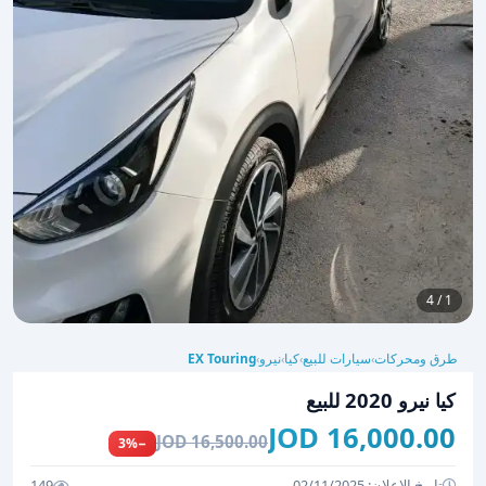
1 / 4
طرق ومحركات
سيارات للبيع
كيا
نيرو
EX Touring
›
›
›
›
كيا نيرو 2020 للبيع
16,000.00 JOD
16,500.00 JOD
−3%
تاريخ الإعلان: 02/11/2025
149