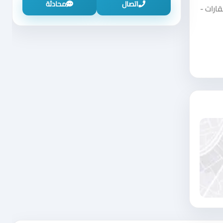
اتصال
محادثة
فئة بيوت وعقارات -