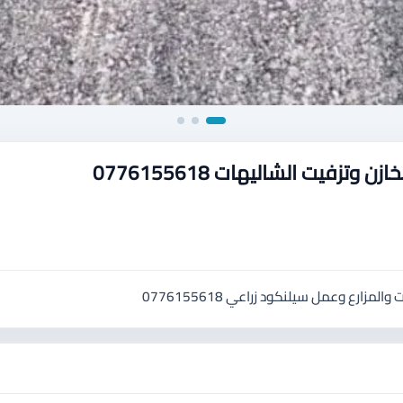
فيت الشاليهات 0776155618
رع وعمل سيلنكود زراعي 0776155618