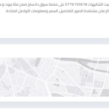
شاهد إعلان مختصون في تزفيت الساحات وتزفيت امام المخازن وتزفيت الشاليهات 0776155618 على منصة سوق دادسترز ضمن 
الإعلان مشاهدة الصور، التفاصيل، السعر، ومعلومات التواصل المتاحة.