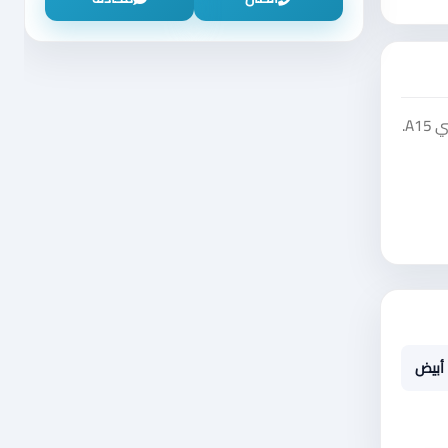
شاهد إعلان Samsung Galaxy A15 على منصة سوق دادسترز ضمن فئة موبايلات وإلكترونيات - موبايل - تابلت - موبايل - سامسونج - جالاكسي A15.
أبيض