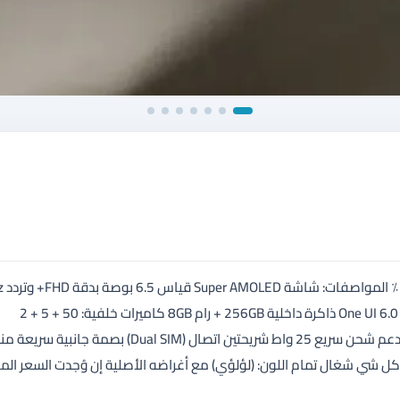
الجهاز نظيف جدً
معالج MediaTek Helio G99 ثماني النواة نظام Android 14 بواجهة One UI 6.0 ذاكرة داخلية 256GB + رام 8GB كاميرات خلفية: 50 + 5 + 2
ميجابكسل كاميرا أمامية: 13 ميجابكسل بطارية 5000 مللي أمبير تدعم شحن سريع 25 واط شريحتين اتصال (Dual SIM) بصمة جانب
ن خدوش أو كسر كل شي شغال تمام اللون: (لؤلؤي) مع أغراضه الأصلية إن وُجدت السعر ا