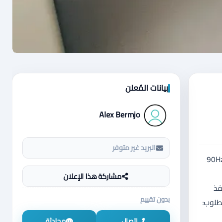
بيانات المُعلن
Alex Bermjo
البريد غير متوفر
ا، ما فيه أي كسر نهائي، وكل شي فيه يشتغل 100٪ المواصفات: شاشة Super AMOLED قياس 6.5 بوصة بدقة FHD+ وتردد 90Hz
مشاركة هذا الإعلان
ية سريعة منفذ
بدون تقييم
لمطلوب:
اتصال
محادثة