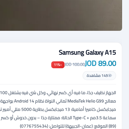
Samsung Galaxy A15
89.00 JOD
100.00 JOD
−11%
145 مشاهدة
سماعة 3.5مم + Type-C الحالة: ممتازة جدًا – بدو
(89) الموقع: (عمان-الجبيهة) للتواصل: (0776755434)