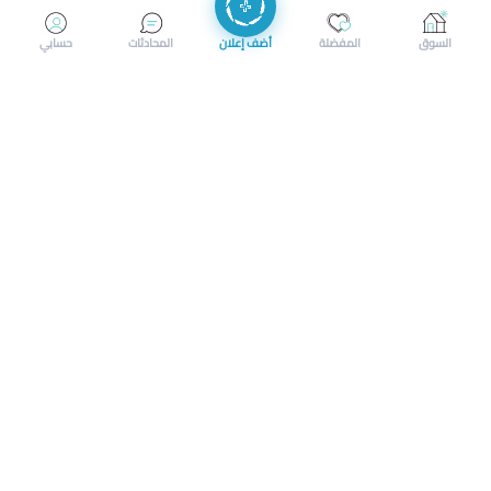
إرسال رسالة
إجراء مكالمة
السوق
المفضلة
أضف إعلان
المحادثات
حسابي
سوق محلي ذكي لبيع وشراء كل شيء. تسجيل المتاجر، إعلانات
بالصور، تصفّح حسب الفئات والموقع، وإشعارات بالعروض القريبة
حمل التطبيق الآن
تحميل تطبيق سوق دادسترز من App Store
تحميل تطبيق سوق دادسترز من 
الشروط والأحكام
|
سياسة الخصوصية