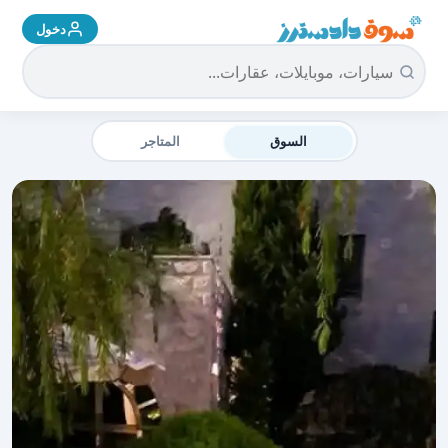
دخول
سوق دادسترز الرئيسية
السوق
المتاجر