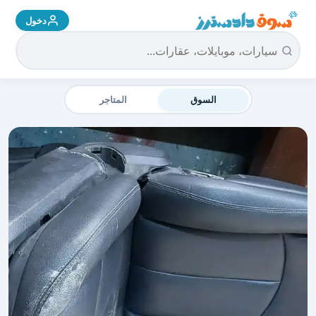
دخول
سوق دادسترز الرئيسية
السوق
المتاجر