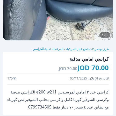
1 / 5
طرق ومحركات
قطع غيار المركبات
الغرفة الداخلية
الكراسي
›
›
›
كراسي امامي مدفية
70.00 JOD
70.00 JOD
تاريخ الإعلان: 05/11/2025
175
كراسي عدد ٢ امامي لمرسيدس e200 w211 الكراسي مدفية
وكرسي الشوفير كهربا كامل و كرسي بجانب الشوفير نص كهرباء
مع بطاين عدد ٤ بسعر ٧٠ دينار فقط 0799734505