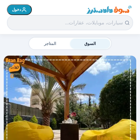
دخول
سوق دادسترز الرئيسية
السوق
المتاجر