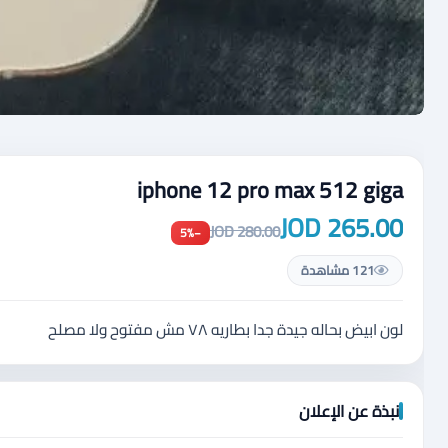
iphone 12 pro max 512 giga
265.00 JOD
280.00 JOD
−5%
121 مشاهدة
لون ابيض بحاله جيدة جدا بطاريه ٧٨ مش مفتوح ولا مصلح
نبذة عن الإعلان