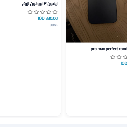
عرض تفاصيل ايفون ١٣برو لون ازرق
ايفون ١٣برو لون ازرق
330.00 JOD
38
pro max perfe