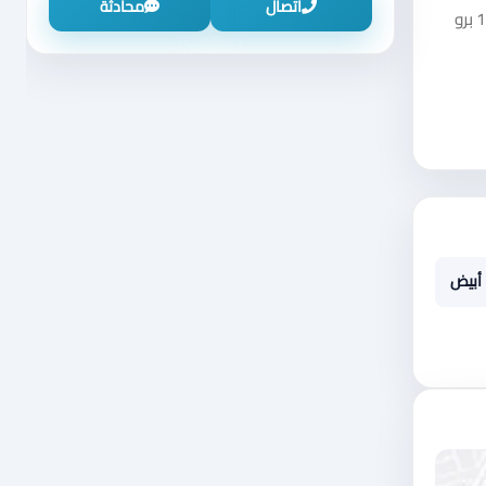
اتصال
محادثة
شاهد إعلان iphone 12 pro max 512 giga على منصة سوق دادسترز ضمن فئة موبايلات وإلكترونيات - موبايل - تابلت - موبايل - أبل - ايفون 12 برو
أبيض