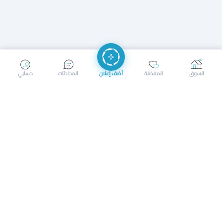
إرسال رسالة
إجراء مكالمة
السوق
المفضلة
أضف إعلان
المحادثات
حسابي
سوق محلي ذكي لبيع وشراء كل شيء. تسجيل المتاجر، إعلانات
بالصور، تصفّح حسب الفئات والموقع، وإشعارات بالعروض القريبة
حمل التطبيق الآن