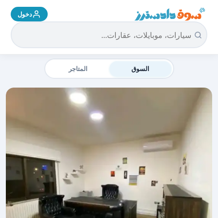
دخول
سوق دادسترز الرئيسية
السوق
المتاجر