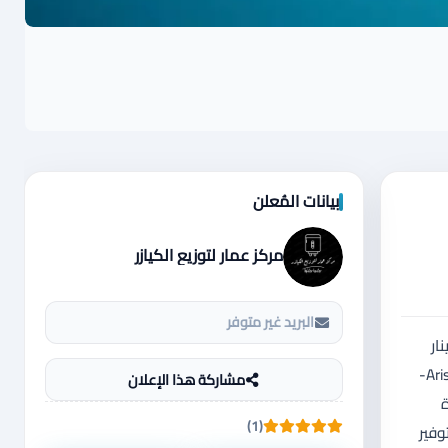
بيانات المُعلن
مركز عمار لتوزيع الكيازر
البريد غير متوفر
نا خدمة التوصيل و التركيب اسم المنتج : كيزر كهرباء 80 لتر - PRO ECO السعر 125 دينار
PRO1 ECO-50 لتر 115 دينار pro 1R 50 لتر 80 دينار Pro1R 80 لتر 90 دينار Pro 1 R 30 80 دينار يتوفر 15 لتر المنشأ: إيطاليا الشركة المصنعة: - Ariston-
مشاركة هذا الإعلان
ة
(1)
وفير