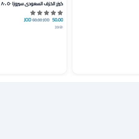
عرض تفاصيل كيزر الخزف السعودي سيروزا 
كيزر الخزف السعودي سيروزا ٥٠ ،٨٠ لتر
50.00 JOD
60.00 JOD
39