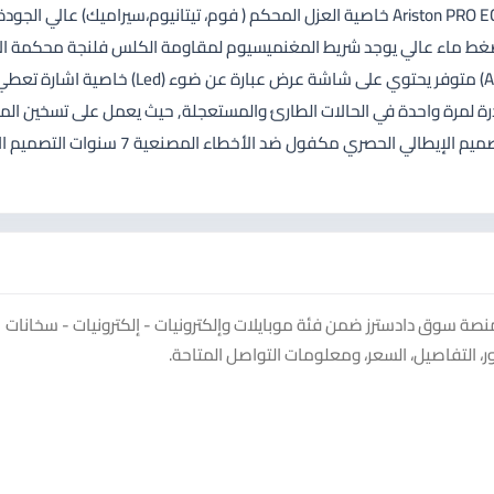
Eco 1 الجديدة كلياً تعطي توفير فئة B بدل من D الموديل الاقدم Ariston PRO ECO خاصية العزل المحكم ( فوم، تيتانيوم،سيراميك) عالي الجود
مل ضغط ماء عالي يوجد شريط المغنميسيوم لمقاومة الكلس فلنجة محكمة ال
تمنع تسرب الماء صمام امان في حالة زيادة الضغط نظام حماية (ABS) متوفر يحتوي على شاشة عرض عبارة عن ضوء (Led) خاصية اشارة
 لمرة واحدة في الحالات الطارئ والمستعجلة, حيث يعمل على تسخين الما
لدرجة حرارة 80 فقط لمرة واحدة عند كل ضغطة ولتجنب نسيانه التصميم الإيطالي الحصري مكفول ضد الأخ
منصة سوق دادسترز ضمن فئة موبايلات وإلكترونيات - إلكترونيات - سخانات
، التفاصيل، السعر، ومعلومات التواصل المتاحة.