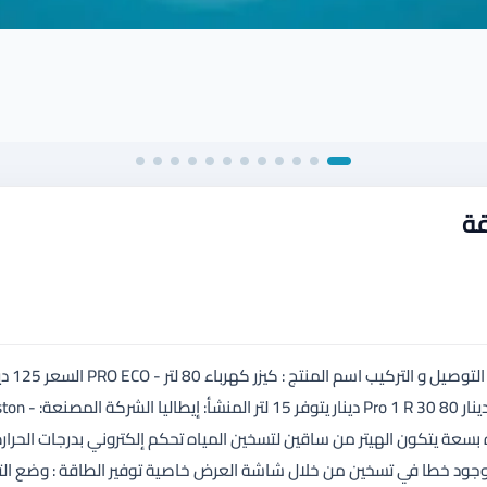
قة
مركز عمار لتوزيع الكيازر راس العين 0797158470 يتوفر لدي
 بسعة يتكون الهيتر من ساقين لتسخين المياه تحكم إلكتروني بدرجات الحرار
 وجود خطا في تسخين من خلال شاشة العرض خاصية توفير الطاقة : وضع الت