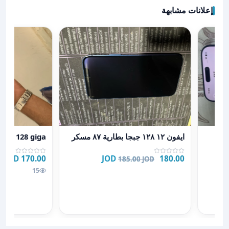
إعلانات مشابهة
عرض تفاصيل ايفون ١٢ ١٢٨ جبجا بطارية ٨٧ مسكر
عرض تفاصيل iphone 12 128 giga
ايفون ١٢ ١٢٨ جبجا بطارية ٨٧ مسكر
e 12 128 giga
170.00 JOD
180.00 JOD
185.00 JOD
15