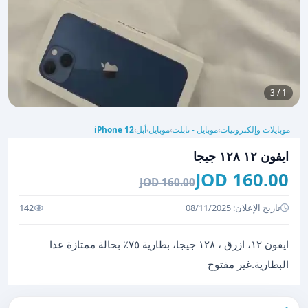
1 / 3
موبايلات وإلكترونيات
موبايل - تابلت
موبايل
أبل
iPhone 12
›
›
›
›
ايفون ١٢ ١٢٨ جيجا
160.00 JOD
160.00 JOD
تاريخ الإعلان: 08/11/2025
142
ايفون ١٢، ازرق ، ١٢٨ جيجا، بطارية ٧٥٪؜ بحالة ممتازة عدا
البطارية.غير مفتوح