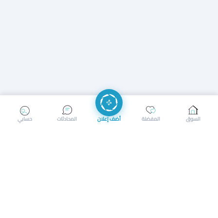
إرسال رسالة
إجراء مكالمة
السوق
المفضلة
أضف إعلان
المحادثات
حسابي