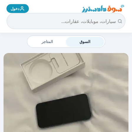
دخول
سوق دادسترز الرئيسية
السوق
المتاجر