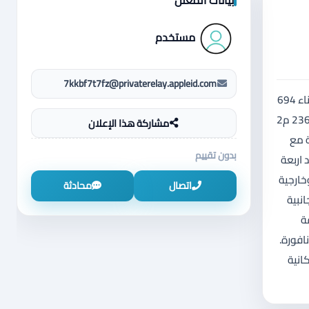
مستخدم
7kkbf7t7fz@privaterelay.appleid.com
للبيع ڤيلا فاخرة وبمواصفات عالية ، احكام خاصة سكن أ ، مرج الحمام ،من المالك مباشرة وبدون وسطاء. مساحة الارض 1166 م2 ، مساحة البناء 694
م2 ، تصنيف أ احكام خاصة عمر البناء 10 سنوات وبحالة ممتازة. تفاصيل البناء :- طابق ارضي وطابق اول. *الطابق الارضي شقة واحدة مساحة 236 م2
مشاركة هذا الإعلان
 مع
بدون تقييم
د اربعة
خارجية
اتصال
محادثة
نبية
ة
و ونافورة.
طاء ، امكانية