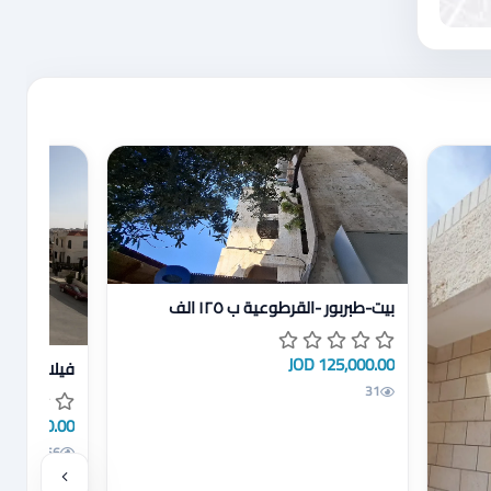
عرض تفاصيل بيت-طبربور -القرطوعية ب ١٢٥ الف
بيت-طبربور -القرطوعية ب ١٢٥ الف
عرض تفاصيل ف
125,000.00 JOD
فيلا مميزة ب
31
31,000.00 JOD
56