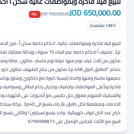
للبيع ڤيلا فاخرة وبمواصفات عالية سكن أ احك
650,000.00 JOD
700,000.00 JOD
−7%
138 مشاهدة
مكون.من ثلاث غرف نوم منها غرفة نوم ماستر ، صالون ، صالة و
حمام. *الطابق الاول 458 م2 مكون من جناح لل
جميعها ماستر ومنها واحدة رئيسية كبيرة مع جاكوزي وشاور بوكس 
فاخرة وبأعلى المواصفات وارضيات وجدران رخام ايطالي وسيراميك و
والشبابيك المنيوم معزول دبل جلايس مع أباجورات على الكهرباء و
الخدمات ومنفصلة لكل 
البيع مع الأثاث. للجادين الإتصال على 0799998873