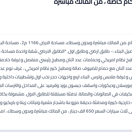
ام خاصة ، من المالك مباشرة
مطبخ نظام امريكي وحمامات عدد اثنان ومطبخ رئيسي منفصل وغرفة خادمة
ضيوف صالون كبير عدد اثنان مع حمام للضيوف صالة ومطبخ كبير نظام امريكي ، غرف نوم عد
وغرفة ملابس وترس. البناء اربع واجهات حجر نخب اول وتشطيبات داخلية و
بورسلان وديكورات واسقف جبسون بورد وقرميد على المداخل والترسات الجا
مكيفات في الصالونات والصالة. تدفئة مستقلة للطابق الاول. مشمولة بكاف
طابق. بئر ماء يتسع الى 40م3 . بركة سباحة خارجية كبيرة ومدفئة حديقة مزروعة باشجار مثمرة ونباتات زينة و باربكي
كراج عدد اثنان ابواب كهربائية ، واحد يتسع لسيارتين I والثاني يتسع الى ثلاث سيارات السعر 650 الف دينار ، من المالك مباشرة وبدون وس