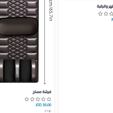
ل علاج الظهر والرقبة
هر والرقبة
عرض تفاصيل فرشة مساج
فرشة مساج
35.00 JOD
21