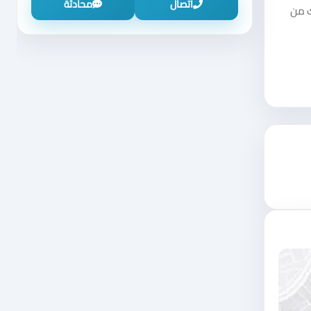
اتصال
محادثة
ك من