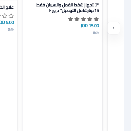
عرض تفاصيل *🧚‍♂️جهاز شفط القمل والسيبان فقط 15دينارشامل التوصيل* ح ور ١٠
عرض تفاصي
*🧚‍♂️جهاز شفط القمل والسيبان فقط
علاج الظ
15دينارشامل التوصيل* ح ور ١٠
5.00 JOD
15.00 JOD
3
8