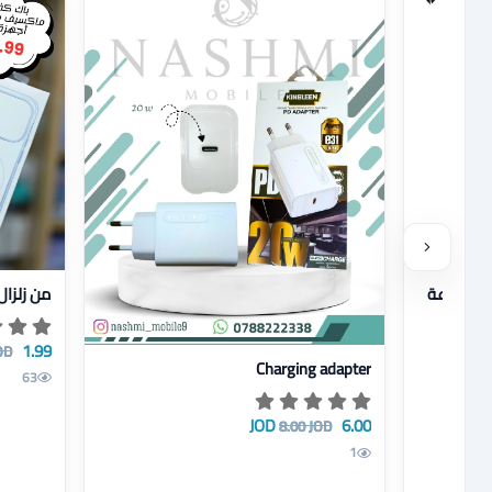
عرض تفاصي
من زلزال
1.99 JOD
OD
عرض تفاصيل Charging adapter
Charging adapter
63
6.00 JOD
8.00 JOD
1