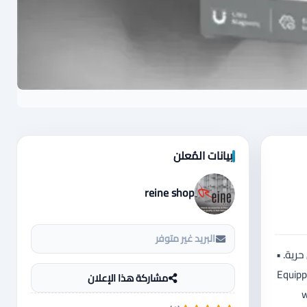
بيانات المُعلن
reine shop
البريد غير متوفر
وية المشاهدة بكل حرية. •
وضاع التثبيت داخل السيارة. • لاصق 3M قوي يضمن تثبيتًا محكمًا دون أن يترك أي أثر عند الإزالة. • Equipped
مشاركة هذا الإعلان
w