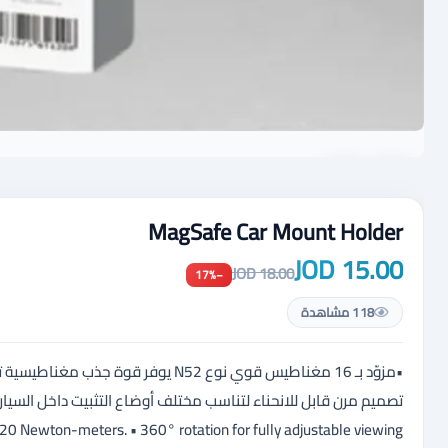
MagSafe Car Mount Holder
15.00 JOD
18.00 JOD
−17%
118 مشاهدة
 20 Newton-meters. • 360° rotation for fully adjustable viewing