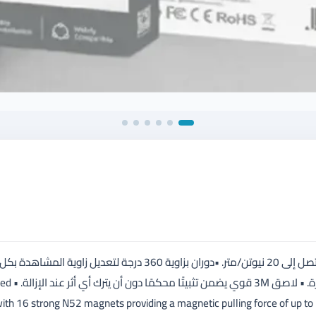
•مزوّد بـ 16 مغناطيس قوي نوع N52 يوفر قوة جذب مغناطيسية تصل إلى 20 نيوتن/متر. •دوران بزاوية 360 درجة لتعديل زا
تصميم مرن قابل للانحناء لتناسب مختلف أ
ith 16 strong N52 magnets providing a magnetic pulling force of up to