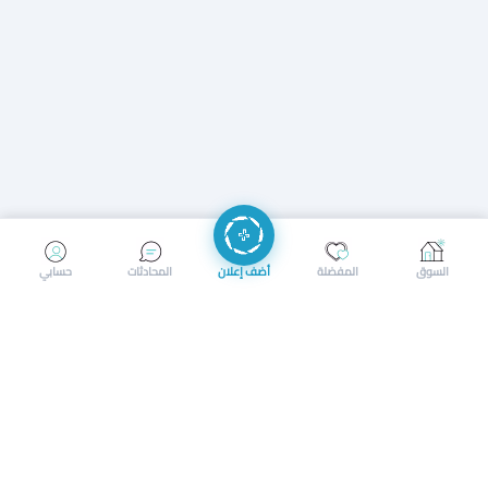
إرسال رسالة
إجراء مكالمة
السوق
المفضلة
أضف إعلان
المحادثات
حسابي