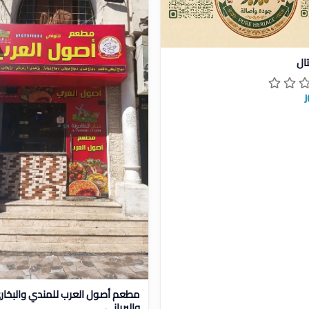
يل مطبخ ريتال
ال
عرض تفاصيل مطعم أصول العرب لل
مطعم أصول العرب للمندي والبخار
والبرياني