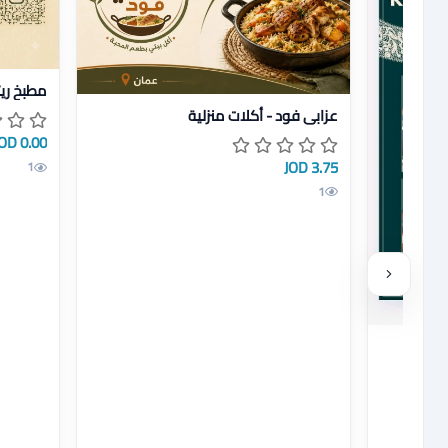
عرض تفاص
مطبخ ريت
عرض تفاصيل عزابي فود - أكلات منزلية
عزابي فود - أكلات منزلية
0.00 JOD
3.75 JOD
1
1