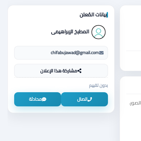
بيانات المُعلن
المطبخ الإبراهيمي
chifabujawad@gmail.com
مشاركة هذا الإعلان
بدون تقييم
اتصال
محادثة
لصور،