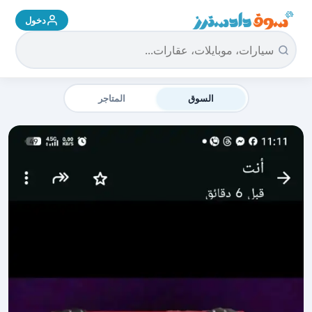
دخول
سوق دادسترز الرئيسية
السوق
المتاجر