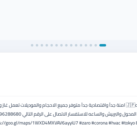
صوبات الغاز والكهرباء اليابانيه استعمال اليابان فقط موديلات حديثه🇯🇵 امنة جدآ واقتصادية جدآ متوفر جميع الاحجام والموديلات تعم
زيارة المعرض حي نزال الزرو لانطمة للتكييف والتبريد 07 9628 8680 goo.gl/maps/1WXD4MXVAV6ayyiU7 #zaro #corona #hvac #tokyo