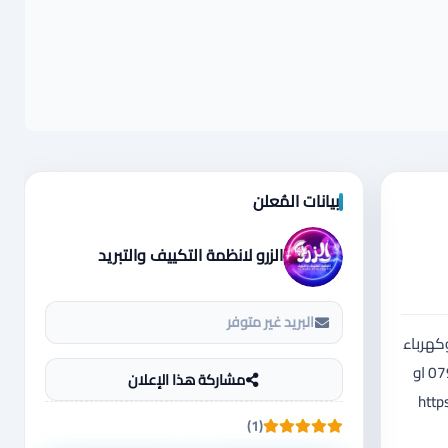
بيانات المُعلن
الزرو لانظمة التكييف والتبريد
البريد غير متوفر
ل غاز وكهرباء
مع بعض الاسعار ابتداء من 100 دينار حسب الحجم والموديل شامل المحول والبربيش والساعه للاستفسار الاتصال على الرقم التالي 0796288680 او
مشاركة هذا الإعلان
https://
(1)