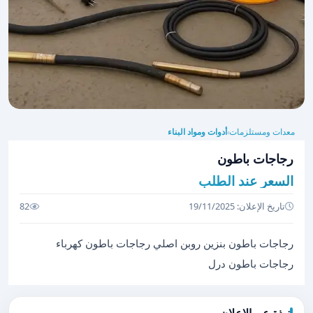
معدات ومستلزمات
أدوات ومواد البناء
›
رجاجات باطون
السعر عند الطلب
تاريخ الإعلان: 19/11/2025
82
رجاجات باطون بنزين روبن اصلي رجاجات باطون كهرباء
رجاجات باطون درل