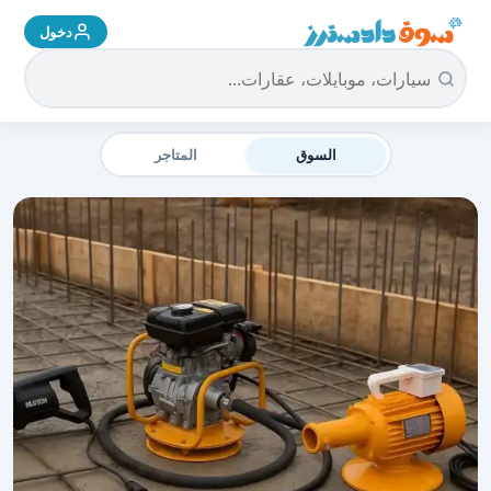
دخول
سوق دادسترز الرئيسية
السوق
المتاجر