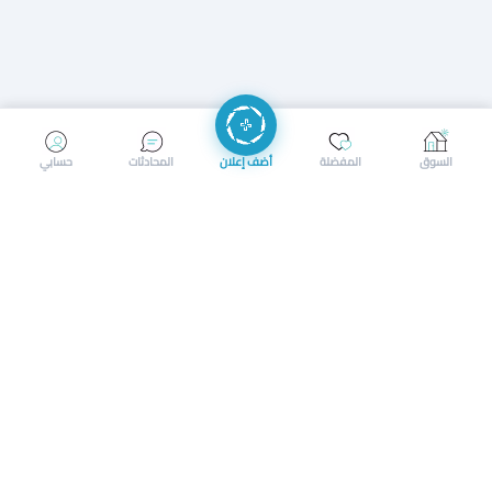
إرسال رسالة
إجراء مكالمة
السوق
المفضلة
أضف إعلان
المحادثات
حسابي
سوق محلي ذكي لبيع وشراء كل شيء. تسجيل المتاجر، إعلانات
بالصور، تصفّح حسب الفئات والموقع، وإشعارات بالعروض القريبة
حمل التطبيق الآن