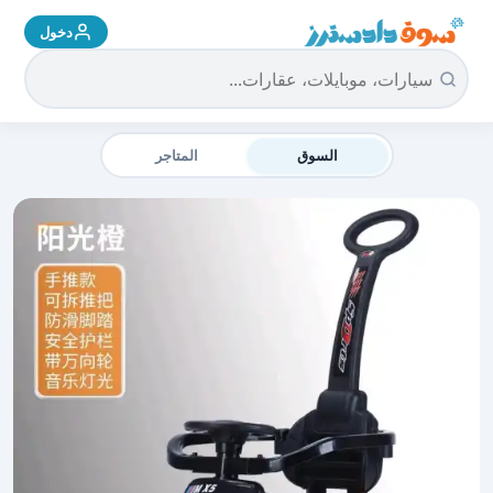
دخول
سوق دادسترز الرئيسية
السوق
المتاجر