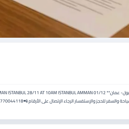
✈️ *✈️يتوفر مقعدين على متن الملكية للطيران✈️✈️* **عمان -اسطنبول- عمان** ANBUL 28/11 AT 10AM ISTANBUL AMMAN 01/12