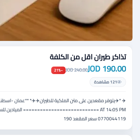
تذاكر طيران اقل من الكلفة
190.00 JOD
240.00 JOD
−21%
121 مشاهدة
0770044119 سعر المقعد 190