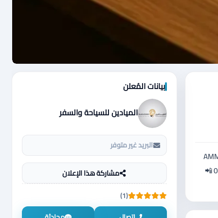
بيانات المُعلن
الميادين للسياحة والسفر
البريد غير متوفر
AMMAN IST
AT 14:05 PM =========================== الميادين للسياحة والسفر للحجز والإستفسار الرجاء الإتصال على الأرقام 📲0770044118 📲
مشاركة هذا الإعلان
(1)
اتصال
محادثة