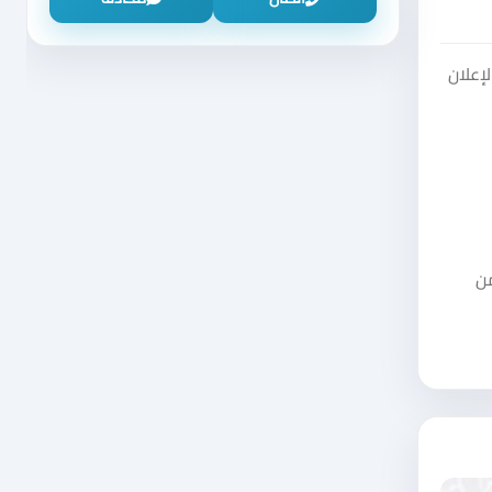
إعلان
من