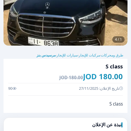
1 / 4
طرق ومحركات
مركبات للإيجار
سيارات للإيجار
مرسيدس بنز
›
›
›
S class
180.00 JOD
180.00 JOD
تاريخ الإعلان: 27/11/2025
90
S class
نبذة عن الإعلان