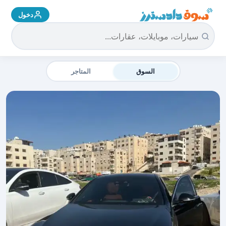
دخول
سوق دادسترز الرئيسية
السوق
المتاجر