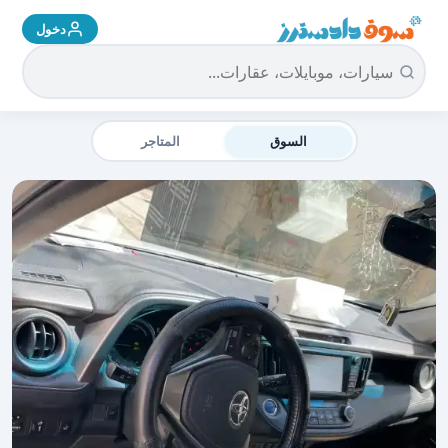
دخول
سوق دادسترز الرئيسية
السوق
المتاجر