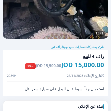
1 / 15
طرق ومحركات
سيارات للبيع
تويوتا
راف فور
›
›
›
راف 4 للبيع
15,000.00 JOD
15,500.00 JOD
−3%
تاريخ الإعلان: 28/11/2025
228
استعمال جداً بسيط قابل للبدل على سيارة سعر اقل
نبذة عن الإعلان