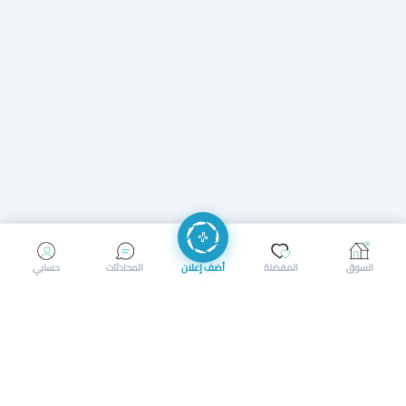
إرسال رسالة
إجراء مكالمة
السوق
المفضلة
أضف إعلان
المحادثات
حسابي