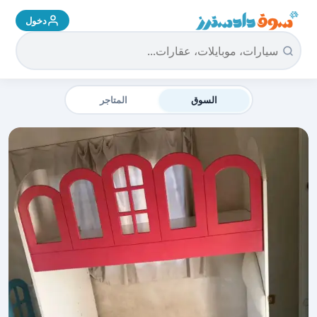
دخول
سوق دادسترز الرئيسية
السوق
المتاجر